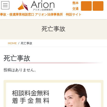
コ
ナ
熊本
ン
ビ
交通
テ
ゲ
事故・後遺障害相談窓口 アリオン法律事務所 特設サイト
ン
ー
ツ
シ
死亡事故
へ
ョ
ス
ン
キ
に
HOME
死亡事故
ッ
移
プ
動
死亡事故
投稿はありません。