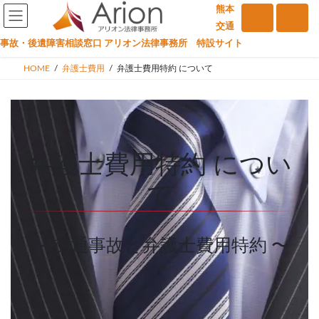
コ
ナ
熊本
ン
ビ
交通
テ
ゲ
事故・後遺障害相談窓口 アリオン法律事務所 特設サイト
ン
ー
HOME
弁護士費用
弁護士費用特約 について
ツ
シ
へ
ョ
ス
ン
キ
に
ッ
移
弁護士費用特約 につい
プ
動
て
〜 交通事故と弁護士費用特約 〜