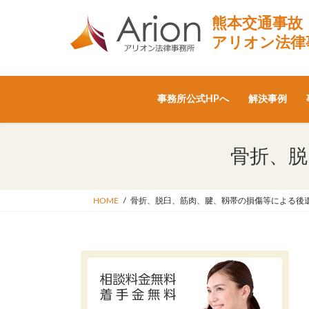
コ
ナ
熊本交通事故
ン
ビ
テ
ゲ
アリオン法律
ン
ー
ツ
シ
へ
ョ
事務所公式HPへ
解決事例
ス
ン
キ
に
ッ
移
骨折、脱
プ
動
HOME
骨折、脱臼、筋肉、腱、靱帯の損傷等による後