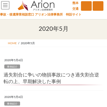
コ
ナ
熊本
ン
ビ
交通
テ
ゲ
事故・後遺障害相談窓口 アリオン法律事務所 特設サイト
ン
ー
ツ
シ
2020年5月
へ
ョ
ス
ン
キ
に
HOME
2020年5月
ッ
移
プ
動
2020年5月6日
事例紹介
過失割合に争いの物損事故につき過失割合逆
転の上、早期解決した事例
2020年5月6日
事例紹介