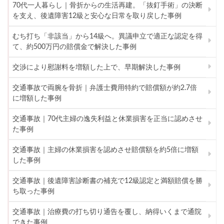
70代一人暮らし｜骨折からの生活再建。「抜釘手術」の決断
を支え、後遺障害12級と安心な日常を取り戻した事例
むち打ち「非該当」から14級へ。異議申立で適正な認定を得
て、約500万円の賠償金で解決した事例
交渉により慰謝料を増額した上で、早期解決した事例
交通事故で両腕を骨折｜弁護士費用特約で賠償額が約2.7倍
に増額した事例
交通事故｜70代主婦の逸失利益と休業損害を正当に認めさせ
た事例
交通事故｜主婦の休業損害を認めさせ賠償額を約5倍に増額
した事例
交通事故｜後遺障害診断書の補充で12級認定と満額賠償を勝
ち取った事例
交通事故｜治療費の打ち切り通告を覆し、納得いくまで通院
できた事例