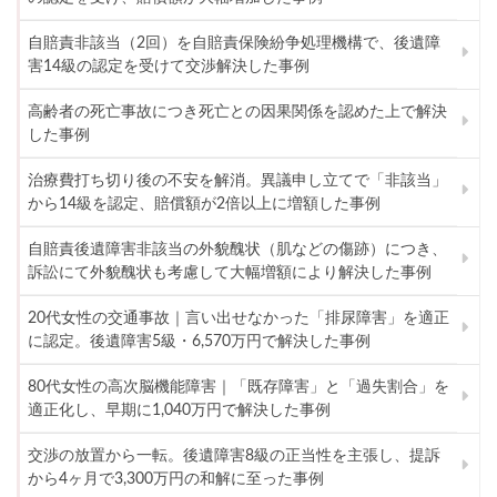
自賠責非該当（2回）を自賠責保険紛争処理機構で、後遺障
害14級の認定を受けて交渉解決した事例
高齢者の死亡事故につき死亡との因果関係を認めた上で解決
した事例
治療費打ち切り後の不安を解消。異議申し立てで「非該当」
から14級を認定、賠償額が2倍以上に増額した事例
自賠責後遺障害非該当の外貌醜状（肌などの傷跡）につき、
訴訟にて外貌醜状も考慮して大幅増額により解決した事例
20代女性の交通事故｜言い出せなかった「排尿障害」を適正
に認定。後遺障害5級・6,570万円で解決した事例
80代女性の高次脳機能障害｜「既存障害」と「過失割合」を
適正化し、早期に1,040万円で解決した事例
交渉の放置から一転。後遺障害8級の正当性を主張し、提訴
から4ヶ月で3,300万円の和解に至った事例