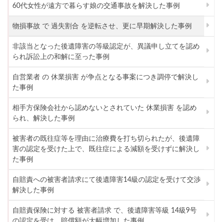
60代女性が遠方で暮らす娘の交通事故を解決した事例
物損事故 で 過失割合 を逆転させ、更に早期解決した事例
非該当となった後遺障害の等級認定が、異議申し立てを認め
られ訴訟上の和解に至った事例
自営業者 の 休業損害 が争点となる事案につき調停で解決し
た事例
相手方保険会社から認めないとされていた 休業損害 を認め
られ、解決した事例
被害者の既往症等を理由に治療費を打ち切られたが、後遺障
害の認定を受けた上で、既往症による減額を受けずに解決し
た事例
自賠責への被害者請求にて後遺障害14級の認定を受けて交渉
解決した事例
自賠責保険に対する 被害者請求 で、後遺障害等級 14級9号
の認定を受け、賠償額が大幅増加した事例