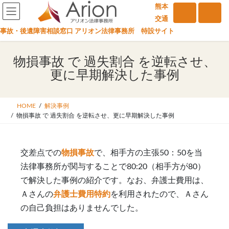
コ
ナ
熊本
ン
ビ
交通
テ
ゲ
事故・後遺障害相談窓口 アリオン法律事務所 特設サイト
ン
ー
ツ
シ
物損事故 で 過失割合 を逆転させ、
へ
ョ
更に早期解決した事例
ス
ン
キ
に
ッ
移
HOME
解決事例
プ
動
物損事故 で 過失割合 を逆転させ、更に早期解決した事例
交差点での
物損事故
で、相手方の主張50：50を当
法律事務所が関与することで80:20（相手方が80）
で解決した事例の紹介です。なお、弁護士費用は、
Ａさんの
弁護士費用特約
を利用されたので、Ａさん
の自己負担はありませんでした。