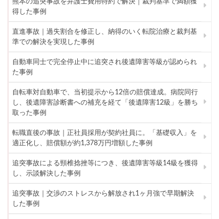
熊本の追突事故を弁護士費用特約で解決｜裁判基準で満額獲
得した事例
直進事故｜過失割合を修正し、納得のいく転院治療と裁判基
準での解決を実現した事例
自動車同士で完全停止中に追突され後遺障害等級が認められ
た事例
自転車対自動車で、当初提示から12倍の賠償達成。病院同行
し、後遺障害診断書への補充を経て「後遺障害12級」を勝ち
取った事例
転職直後の事故｜正社員採用が契約社員に。「基礎収入」を
適正化し、賠償額が約1,378万円増額した事例
追突事故による頸椎捻挫等につき、後遺障害等級14級を獲得
し、示談解決した事例
追突事故｜交渉のストレスから解放され1ヶ月強で早期解決
した事例