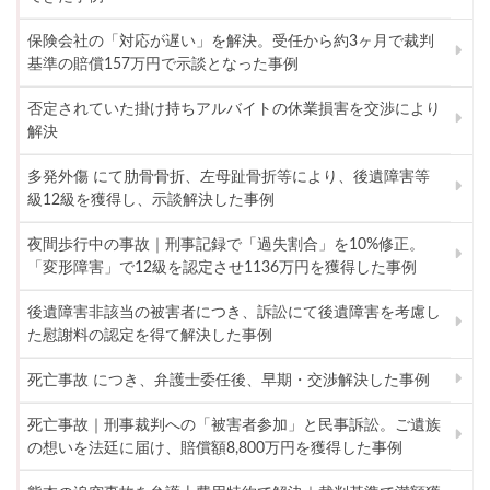
保険会社の「対応が遅い」を解決。受任から約3ヶ月で裁判
基準の賠償157万円で示談となった事例
否定されていた掛け持ちアルバイトの休業損害を交渉により
解決
多発外傷 にて肋骨骨折、左母趾骨折等により、後遺障害等
級12級を獲得し、示談解決した事例
夜間歩行中の事故｜刑事記録で「過失割合」を10%修正。
「変形障害」で12級を認定させ1136万円を獲得した事例
後遺障害非該当の被害者につき、訴訟にて後遺障害を考慮し
た慰謝料の認定を得て解決した事例
死亡事故 につき、弁護士委任後、早期・交渉解決した事例
死亡事故｜刑事裁判への「被害者参加」と民事訴訟。ご遺族
の想いを法廷に届け、賠償額8,800万円を獲得した事例