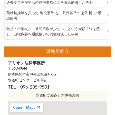
過失割合等が争点の物損事故につき訴訟解決した事例
頚椎捻挫等を負った 追突事故 を、裁判基準の 慰謝料 で 示
談解決
骨折・松葉杖｜「通院日数が少ない」という減額主張を覆
し、自宅療養を通院扱いで満額解決した事例
事務所紹介
アリオン法律事務所
〒860-0844
熊本県熊本市中央区水道町6-2
水道町センタービル7階
TEL：096-285-9501
水道町交差点と大甲橋の間