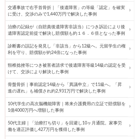
交通事故で右手首骨折｜「後遺障害」の等級「認定」を確実
に受け、交渉のみで1,440万円で解決した事例
治療の記録が（自賠責後遺障害非該当）につき訴訟により後
遺障害認定前提で解決し賠償額も約１６．６倍となった事例
診断書の誤記を発見し「非該当」から12級へ。元留学生の権
利を守り、賠償額が約24倍になった事例
頸椎捻挫等につき被害者請求で後遺障害等級14級の認定を受
けて、交渉により解決した事例
骨盤骨折｜事前認定14級から「異議申立」で11級へ。「昇
進の遅れ」も補償され約2,931万円で解決した事例
10代学生の高次脳機能障害｜将来介護費用の立証で賠償額を
1億4000万円へ増額した事例
50代主婦｜「治療打ち切り」を回避し10ヶ月通院。家事労
働を適正評価し427万円を獲得した事例