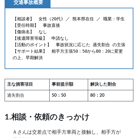
交通事故概要
【相談者】　女性（20代) ／ 熊本県在住 ／ 職業：学生
【受任時期】　事故直後
【傷病名】　なし
【後遺障害等級】　申請なし
【活動のポイント】　事故状況に応じた 過失割合 の主張
【サポート結果】　相手方主張50：50から80：20に変更
の上、早期解決
主な損害項目
事前提示額
解決した割合
過失割合
50：50
80：20
1.相談・依頼のきっかけ
Ａさんは交差点で相手方車両と接触し、相手方が