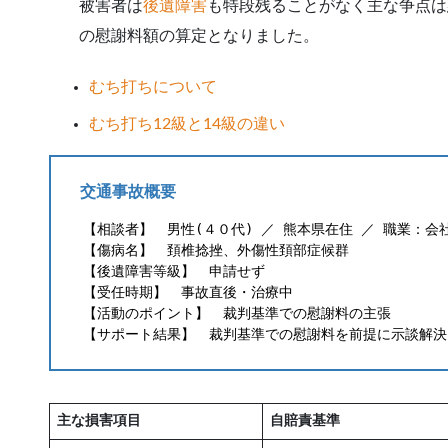
被害者は
後遺障害
も特段残ることがなく主な争点は
の慰謝料額の算定となりました。
むち打ちについて
むち打ち12級と14級の違い
交通事故概要
【相談者】　男性(４０代) ／ 熊本県在住 ／ 職業：会
【傷病名】　頚椎捻挫、外傷性頚部症候群
【後遺障害等級】　申請せず
【受任時期】　事故直後・治療中
【活動のポイント】　裁判基準での慰謝料の主張
【サポート結果】　裁判基準での慰謝料を前提に示談解決
主な損害項目
自賠責基準