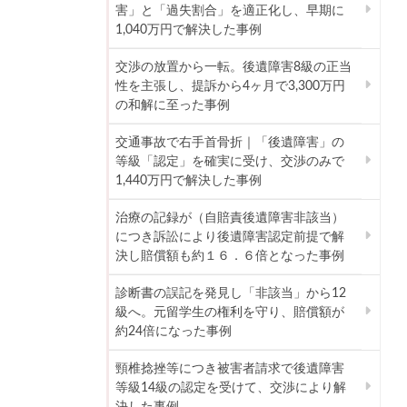
害」と「過失割合」を適正化し、早期に
1,040万円で解決した事例
交渉の放置から一転。後遺障害8級の正当
性を主張し、提訴から4ヶ月で3,300万円
の和解に至った事例
交通事故で右手首骨折｜「後遺障害」の
等級「認定」を確実に受け、交渉のみで
1,440万円で解決した事例
治療の記録が（自賠責後遺障害非該当）
につき訴訟により後遺障害認定前提で解
決し賠償額も約１６．６倍となった事例
診断書の誤記を発見し「非該当」から12
級へ。元留学生の権利を守り、賠償額が
約24倍になった事例
頸椎捻挫等につき被害者請求で後遺障害
等級14級の認定を受けて、交渉により解
決した事例