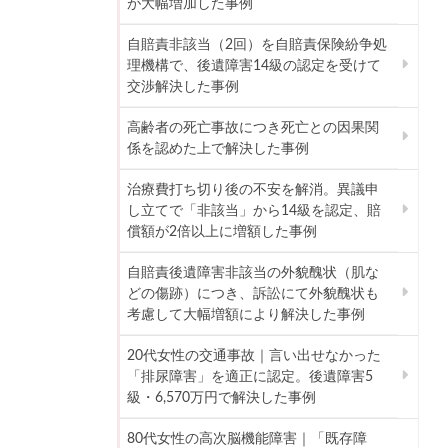
が大幅増加した事例
自賠責非該当（2回）を自賠責保険紛争処
理機構で、後遺障害14級の認定を受けて
交渉解決した事例
高齢者の死亡事故につき死亡との因果関
係を認めた上で解決した事例
治療費打ち切り後の不安を解消。異議申
し立てで「非該当」から14級を認定、賠
償額が2倍以上に増額した事例
自賠責後遺障害非該当の外貌醜状（肌な
どの傷跡）につき、訴訟にて外貌醜状も
考慮して大幅増額により解決した事例
20代女性の交通事故｜言い出せなかった
「排尿障害」を適正に認定。後遺障害5
級・6,570万円で解決した事例
80代女性の高次脳機能障害｜「既存障