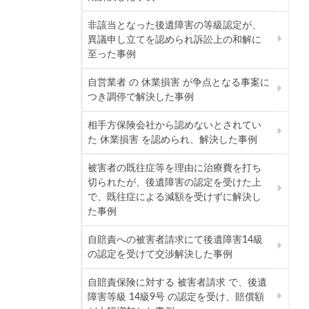
非該当となった後遺障害の等級認定が、
異議申し立てを認められ訴訟上の和解に
至った事例
自営業者 の 休業損害 が争点となる事案に
つき調停で解決した事例
相手方保険会社から認めないとされてい
た 休業損害 を認められ、解決した事例
被害者の既往症等を理由に治療費を打ち
切られたが、後遺障害の認定を受けた上
で、既往症による減額を受けずに解決し
た事例
自賠責への被害者請求にて後遺障害14級
の認定を受けて交渉解決した事例
自賠責保険に対する 被害者請求 で、後遺
障害等級 14級9号 の認定を受け、賠償額