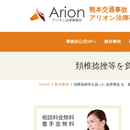
コ
ナ
熊本交通事故
ン
ビ
テ
ゲ
アリオン法律
ン
ー
ツ
シ
へ
ョ
事務所公式HPへ
解決事例
ス
ン
キ
に
ッ
移
頚椎捻挫等を負
プ
動
HOME
解決事例
頚椎捻挫等を負った 追突事故 を、裁