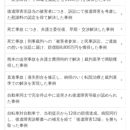
後遺障害非該当の被害者につき、訴訟にて後遺障害を考慮し
た慰謝料の認定を得て解決した事例
死亡事故 につき、弁護士委任後、早期・交渉解決した事例
死亡事故｜刑事裁判への「被害者参加」と民事訴訟。ご遺族
の想いを法廷に届け、賠償額8,800万円を獲得した事例
熊本の追突事故を弁護士費用特約で解決｜裁判基準で満額獲
得した事例
直進事故｜過失割合を修正し、納得のいく転院治療と裁判基
準での解決を実現した事例
自動車同士で完全停止中に追突され後遺障害等級が認められ
た事例
自転車対自動車で、当初提示から12倍の賠償達成。病院同行
し、後遺障害診断書への補充を経て「後遺障害12級」を勝ち
取った事例