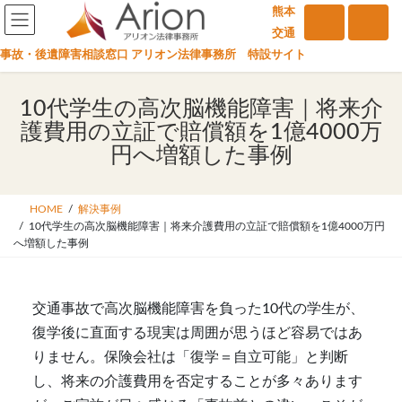
コ
ナ
熊本
ン
ビ
交通
テ
ゲ
事故・後遺障害相談窓口 アリオン法律事務所 特設サイト
ン
ー
ツ
シ
10代学生の高次脳機能障害｜将来介
へ
ョ
護費用の立証で賠償額を1億4000万
ス
ン
円へ増額した事例
キ
に
ッ
移
プ
動
HOME
解決事例
10代学生の高次脳機能障害｜将来介護費用の立証で賠償額を1億4000万円
へ増額した事例
交通事故で高次脳機能障害を負った10代の学生が、
復学後に直面する現実は周囲が思うほど容易ではあ
りません。保険会社は「復学＝自立可能」と判断
し、将来の介護費用を否定することが多々あります