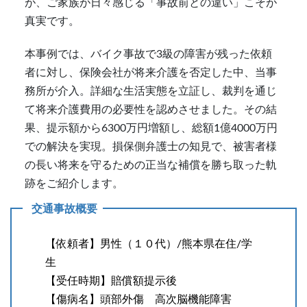
が、ご家族が日々感じる「事故前との違い」こそが
真実です。
本事例では、バイク事故で3級の障害が残った依頼
者に対し、保険会社が将来介護を否定した中、当事
務所が介入。詳細な生活実態を立証し、裁判を通じ
て将来介護費用の必要性を認めさせました。その結
果、提示額から6300万円増額し、総額1億4000万円
での解決を実現。損保側弁護士の知見で、被害者様
の長い将来を守るための正当な補償を勝ち取った軌
跡をご紹介します。
交通事故概要
【依頼者】男性（１０代）/熊本県在住/学
生
【受任時期】賠償額提示後
【傷病名】頭部外傷 高次脳機能障害