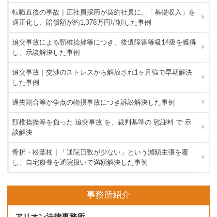
転職直後の事故｜正社員採用が契約社員に。「基礎収入」を
適正化し、賠償額が約1,378万円増額した事例
追突事故による頸椎捻挫等につき、後遺障害等級14級を獲得
し、示談解決した事例
追突事故｜交渉のストレスから解放され1ヶ月強で早期解決
した事例
過失割合等が争点の物損事故につき訴訟解決した事例
頚椎捻挫等を負った 追突事故 を、裁判基準の 慰謝料 で 示
談解決
骨折・松葉杖｜「通院日数が少ない」という減額主張を覆
し、自宅療養を通院扱いで満額解決した事例
事務所紹介