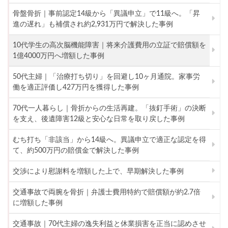
骨盤骨折｜事前認定14級から「異議申立」で11級へ。「昇
進の遅れ」も補償され約2,931万円で解決した事例
10代学生の高次脳機能障害｜将来介護費用の立証で賠償額を
1億4000万円へ増額した事例
50代主婦｜「治療打ち切り」を回避し10ヶ月通院。家事労
働を適正評価し427万円を獲得した事例
70代一人暮らし｜骨折からの生活再建。「抜釘手術」の決断
を支え、後遺障害12級と安心な日常を取り戻した事例
むち打ち「非該当」から14級へ。異議申立で適正な認定を得
て、約500万円の賠償金で解決した事例
交渉により慰謝料を増額した上で、早期解決した事例
交通事故で両腕を骨折｜弁護士費用特約で賠償額が約2.7倍
に増額した事例
交通事故｜70代主婦の逸失利益と休業損害を正当に認めさせ