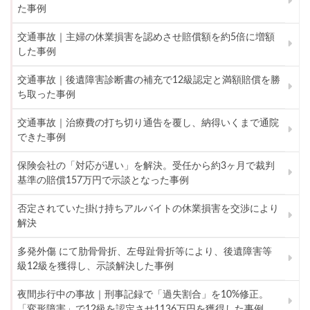
た事例
交通事故｜主婦の休業損害を認めさせ賠償額を約5倍に増額
した事例
交通事故｜後遺障害診断書の補充で12級認定と満額賠償を勝
ち取った事例
交通事故｜治療費の打ち切り通告を覆し、納得いくまで通院
できた事例
保険会社の「対応が遅い」を解決。受任から約3ヶ月で裁判
基準の賠償157万円で示談となった事例
否定されていた掛け持ちアルバイトの休業損害を交渉により
解決
多発外傷 にて肋骨骨折、左母趾骨折等により、後遺障害等
級12級を獲得し、示談解決した事例
夜間歩行中の事故｜刑事記録で「過失割合」を10%修正。
「変形障害」で12級を認定させ1136万円を獲得した事例