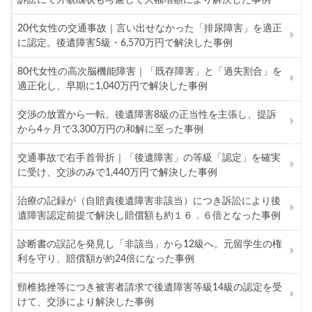
訴訟にて外貌醜状も考慮して大幅増額により解決した事例
20代女性の交通事故｜言い出せなかった「排尿障害」を適正
に認定。後遺障害5級・6,570万円で解決した事例
80代女性の高次脳機能障害｜「既存障害」と「過失割合」を
適正化し、早期に1,040万円で解決した事例
交渉の放置から一転。後遺障害8級の正当性を主張し、提訴
から4ヶ月で3,300万円の和解に至った事例
交通事故で右手首骨折｜「後遺障害」の等級「認定」を確実
に受け、交渉のみで1,440万円で解決した事例
治療の記録が（自賠責後遺障害非該当）につき訴訟により後
遺障害認定前提で解決し賠償額も約１６．６倍となった事例
診断書の誤記を発見し「非該当」から12級へ。元留学生の権
利を守り、賠償額が約24倍になった事例
頸椎捻挫等につき被害者請求で後遺障害等級14級の認定を受
けて、交渉により解決した事例